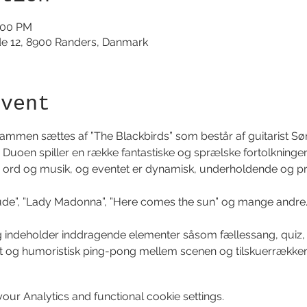
1:00 PM
de 12, 8900 Randers, Danmark
event
rammen sættes af ”The Blackbirds” som består af guitarist 
 Duoen spiller en række fantastiske og sprælske fortolkninger
 ord og musik, og eventet er dynamisk, underholdende og pro
de”, ”Lady Madonna”, ”Here comes the sun” og mange andre
 indeholder inddragende elementer såsom fællessang, quiz, 
t og humoristisk ping-pong mellem scenen og tilskuerrækker
ur Analytics and functional cookie settings.