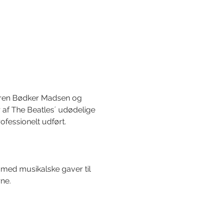
Søren Bødker Madsen og 
 af The Beatles´ udødelige 
fessionelt udført.
.
med musikalske gaver til 
ne.