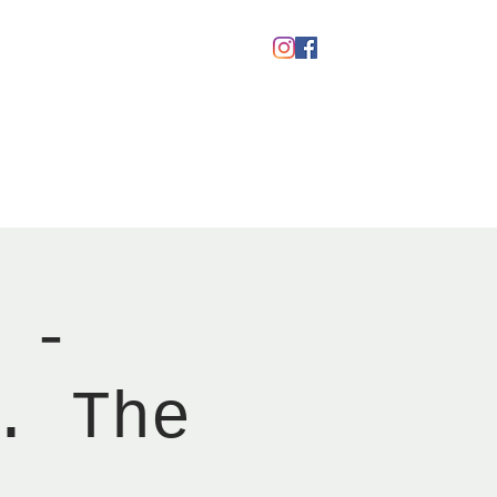
Gavekort
 -
. The