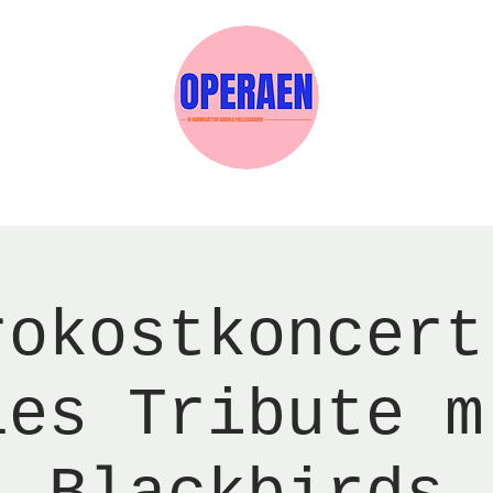
w Page
Reservations
Events
Services
rokostkoncert
les Tribute m