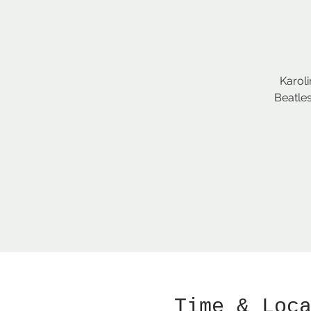
Karoli
Beatles
Time & Loc