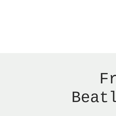
Menu
New Page
Ne
F
Beat