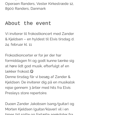
Operaen Randers, Vester Kirkestræde 12,
8900 Randers, Danmark
About the event
Vi inviterer til frokostkoncert med Zander 
& Kjeldsen – en hyldest til Elvis tirsdag d. 
24. februar kl. 11
Frokostkoncerter er for jer der har 
formiddagen fri og godt kunne tænke sig 
at høre lidt god musik, efterfulgt af en 
lækker frokost.😋
Denne tirsdag får vi besøg af Zander & 
Kjeldsen. De inviterer dig på en musikalsk 
rejse gennem 3 årtier med hits fra Elvis 
Presleys store repertoire.
Duoen Zander Jakobsen (sang/guitar) og 
Morten Kjeldsen (guitar/klaver) vil i en 
times tid spille og fortælle anekdoter fra 