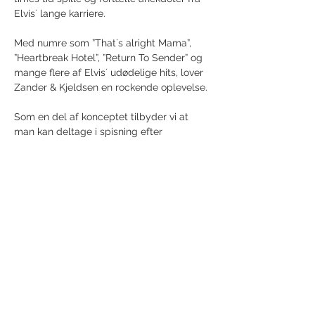
Elvis´ lange karriere.
Med numre som ”That´s alright Mama”, 
”Heartbreak Hotel”, ”Return To Sender” og 
mange flere af Elvis´ udødelige hits, lover 
Zander & Kjeldsen en rockende oplevelse.
Som en del af konceptet tilbyder vi at 
man kan deltage i spisning efter 
koncerten. Det koster blot 50 kr. ekstra.😋
Show More
Share this event