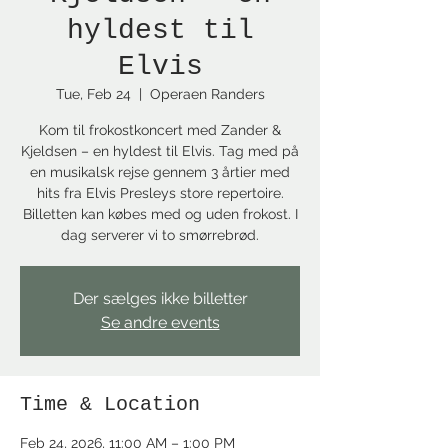
hyldest til
Elvis
Tue, Feb 24
  |  
Operaen Randers
Kom til frokostkoncert med Zander &
Kjeldsen – en hyldest til Elvis. Tag med på
en musikalsk rejse gennem 3 årtier med
hits fra Elvis Presleys store repertoire.
Billetten kan købes med og uden frokost. I
dag serverer vi to smørrebrød.
Der sælges ikke billetter
Se andre events
Time & Location
Feb 24, 2026, 11:00 AM – 1:00 PM