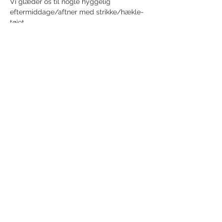
Vi glæder os til nogle hyggelig 
eftermiddage/aftner med strikke/hækle- 
tøjet. 
Share this event
Receive newsletter!