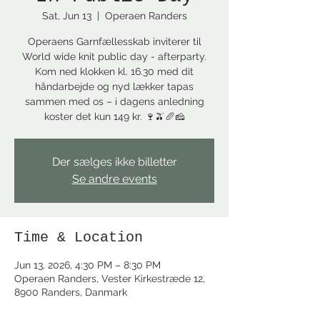
Sat, Jun 13
  |  
Operaen Randers
Operaens Garnfællesskab inviterer til
World wide knit public day - afterparty.
Kom ned klokken kl. 16.30 med dit
håndarbejde og nyd lækker tapas
sammen med os – i dagens anledning
koster det kun 149 kr. 🍷🫒🥖🧀
Der sælges ikke billetter
Se andre events
Time & Location
Jun 13, 2026, 4:30 PM – 8:30 PM
Operaen Randers, Vester Kirkestræde 12,
8900 Randers, Danmark