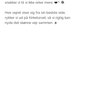
snakker vi til vi ikke orker mere. ❤️🪡🧶
Hvis vejret viser sig fra sin bedste side, 
rykker vi ud på Kirketorvet, så vi rigtig kan 
nyde det skønne vejr sammen. ☀️
Show More
Share this event
Receive newsletter!