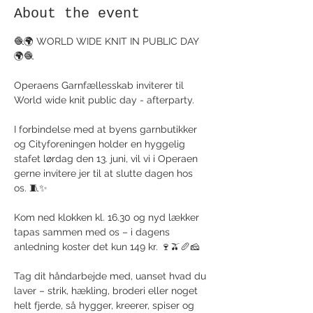
About the event
🧶🌍 WORLD WIDE KNIT IN PUBLIC DAY 
🌍🧶
Operaens Garnfællesskab inviterer til 
World wide knit public day - afterparty.
I forbindelse med at byens garnbutikker 
og Cityforeningen holder en hyggelig 
stafet lørdag den 13. juni, vil vi i Operaen 
gerne invitere jer til at slutte dagen hos 
os. 🧵✨
Kom ned klokken kl. 16.30 og nyd lækker 
tapas sammen med os – i dagens 
anledning koster det kun 149 kr. 🍷🫒🥖🧀
Tag dit håndarbejde med, uanset hvad du 
laver – strik, hækling, broderi eller noget 
helt fjerde, så hygger, kreerer, spiser og 