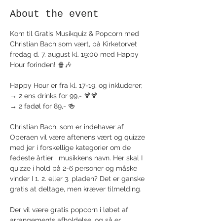
About the event
Kom til Gratis Musikquiz & Popcorn med 
Christian Bach som vært, på Kirketorvet 
fredag d. 7. august kl. 19:00 med Happy 
Hour forinden! 🍿🎶
Happy Hour er fra kl. 17-19, og inkluderer;
→ 2 ens drinks for 99,- 🍹🍹
→ 2 fadøl for 89,- 🍻
Christian Bach, som er indehaver af 
Operaen vil være aftenens vært og quizze 
med jer i forskellige kategorier om de 
fedeste årtier i musikkens navn. Her skal I 
quizze i hold på 2-6 personer og måske 
vinder I 1. 2. eller 3. pladen? Det er ganske 
gratis at deltage, men kræver tilmelding. 
Der vil være gratis popcorn i løbet af 
arrangements afholdelse, og så er 