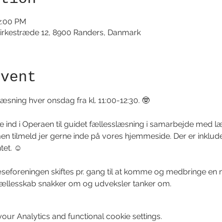
2:00 PM
irkestræde 12, 8900 Randers, Danmark
event
æsning hver onsdag fra kl. 11:00-12:30. 🤓
ste ind i Operaen til guidet fællesslæsning i samarbejde med l
en tilmeld jer gerne inde på vores hjemmeside. Der er inkluder
et. ☺️
æseforeningen skiftes pr. gang til at komme og medbringe en n
 fællesskab snakker om og udveksler tanker om.
ur Analytics and functional cookie settings.