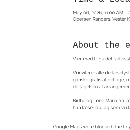
May 06, 2026, 11:00 AM – 
Operaen Randers, Vester K
About the 
Vær med til guidet fællessl
Vi inviterer alle de læsely
ganske gratis at deltage, m
deltagelsen af arrangement
Birthe og Lone Maria fra l
hun læser op, og som vi i
Google Maps were blocked due to yo