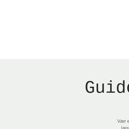
Menu
New Page
Ne
Guid
Vær e
læs