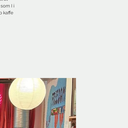
som I i
p kaffe