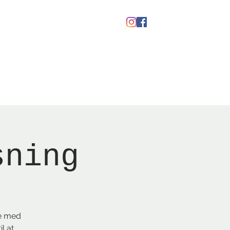
Gavekort
sning
de med
l at