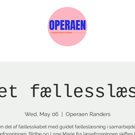
w Page
Reservations
Events
Services
et fællesslæ
Wed, May 06
  |  
Operaen Randers
n del af fællesskabet med guidet fælleslæsning i samarbej
eforeningen. Birthe og Lone Marie fra læseforeningen skiftes ti