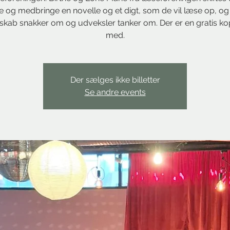
og medbringe en novelle og et digt, som de vil læse op, og 
skab snakker om og udveksler tanker om. Der er en gratis ko
med.
Der sælges ikke billetter
Se andre events