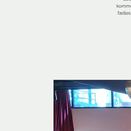
komme 
fælles