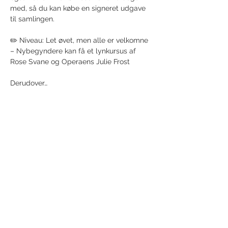
med, så du kan købe en signeret udgave 
til samlingen. 
✏️ Niveau: Let øvet, men alle er velkomne 
– Nybegyndere kan få et lynkursus af 
Rose Svane og Operaens Julie Frost
Derudover…
Show More
Share this event
Receive newsletter!