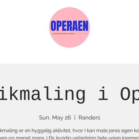
w Page
Reservations
Events
Services
ikmaling i O
Sun, May 26
  |  
Randers
maling er en hyggelig aktivitet, hvor I kan male jeres egen ko
rken og meget mere. I får kyndig vejledning hele vejen igenne