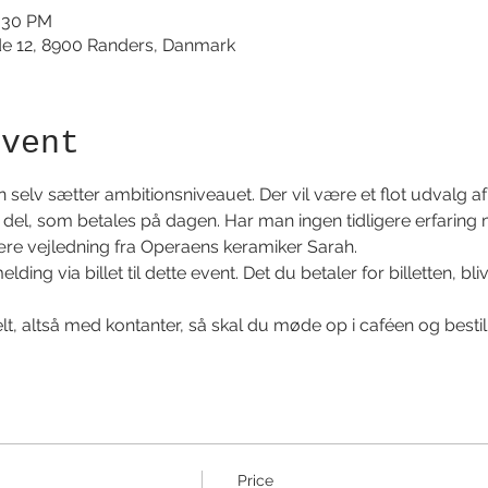
2:30 PM
de 12, 8900 Randers, Danmark
event
selv sætter ambitionsniveauet. Der vil være et flot udvalg af
pr. del, som betales på dagen. Har man ingen tidligere erfarin
være vejledning fra Operaens keramiker Sarah.
ing via billet til dette event. Det du betaler for billetten, blive
, altså med kontanter, så skal du møde op i caféen og bestille 
Price