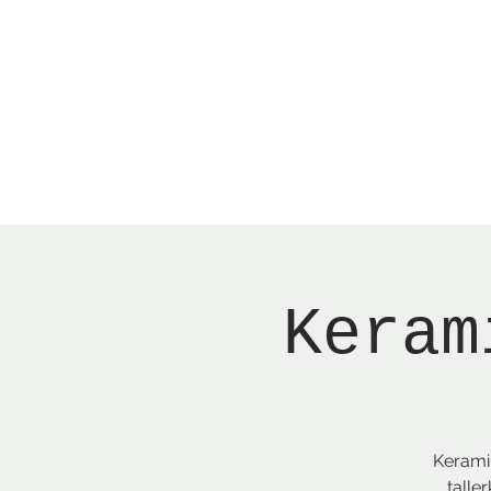
Menu
New Page
Ne
Keram
Keramik
talle