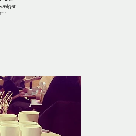
I vælger
er.