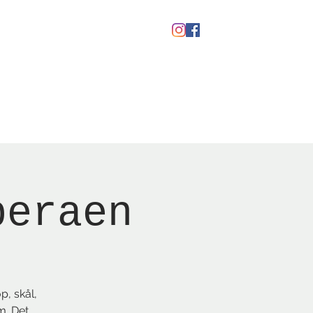
Gavekort
peraen
p, skål,
m. Det