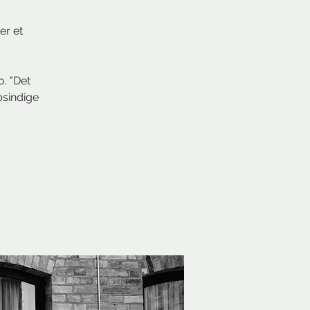
er et
. "Det
bsindige