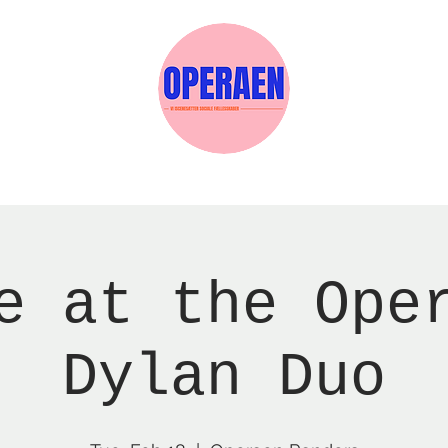
w Page
Reservations
Events
Services
e at the Ope
Dylan Duo