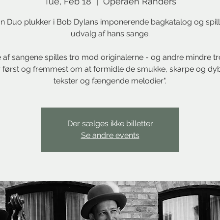
Tue, Feb 18
  |  
Operaen Randers
n Duo plukker i Bob Dylans imponerende bagkatalog og spill
udvalg af hans sange.
 af sangene spilles tro mod originalerne - og andre mindre tro
 først og fremmest om at formidle de smukke, skarpe og dy
tekster og fængende melodier".
Der sælges ikke billetter
Se andre events