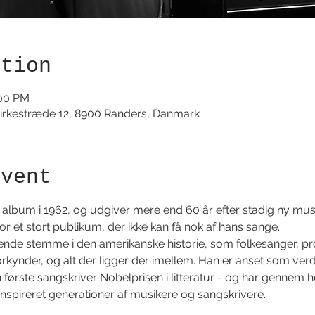
ation
:00 PM
irkestræde 12, 8900 Randers, Danmark
event
 album i 1962, og udgiver mere end 60 år efter stadig ny mus
for et stort publikum, der ikke kan få nok af hans sange.
nde stemme i den amerikanske historie, som folkesanger, pro
rkynder, og alt der ligger der imellem. Han er anset som verde
rste sangskriver Nobelprisen i litteratur - og har gennem hel
inspireret generationer af musikere og sangskrivere.