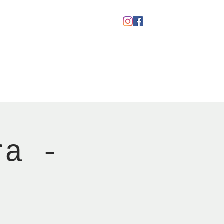
Gavekort
ra -