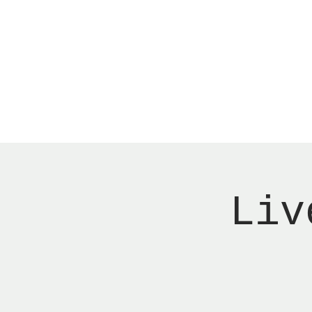
Menu
New Page
Ne
Liv