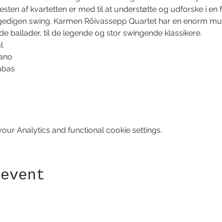
ten af kvartetten er med til at understøtte og udforske i en f
gedigen swing. Karmen Rõivassepp Quartet har en enorm musik
de ballader, til de legende og stor swingende klassikere. 
l 
ano 
abas 
ur Analytics and functional cookie settings.
 event