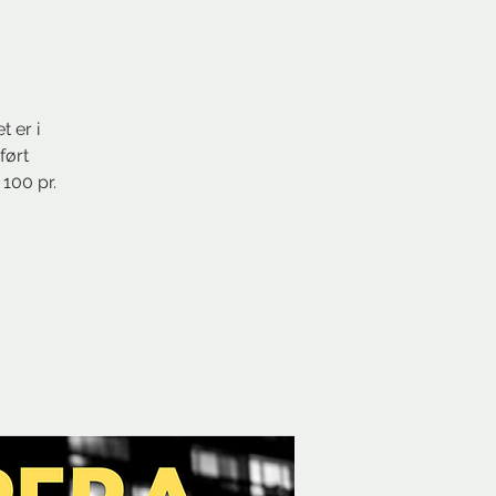
 er i
ført
100 pr.