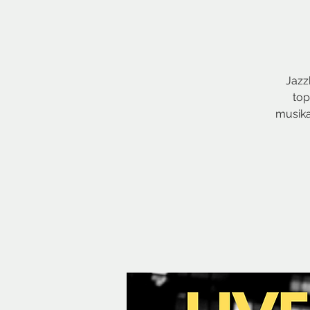
Jazz
top
musika