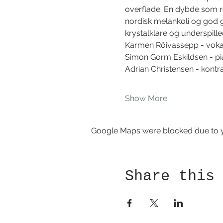
overflade. En dybde som res
nordisk melankoli og god 
krystalklare og underspille
Karmen Rõivassepp - voka
Simon Gorm Eskildsen - pi
Adrian Christensen - kontr
Show More
Google Maps were blocked due to yo
Share this