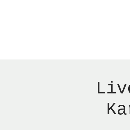
Menu
New Page
Ne
Liv
Ka