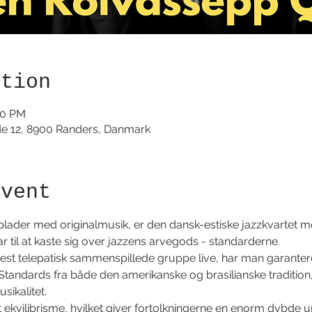
ation
00 PM
de 12, 8900 Randers, Danmark
event
plader med originalmusik, er den dansk-estiske jazzkvartet 
r til at kaste sig over jazzens arvegods - standarderne. 
t telepatisk sammenspillede gruppe live, har man garanteret
Standards fra både den amerikanske og brasilianske tradition
sikalitet.
 ekvilibrisme, hvilket giver fortolkningerne en enorm dybde 