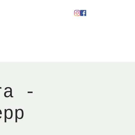
Gavekort
ra -
epp