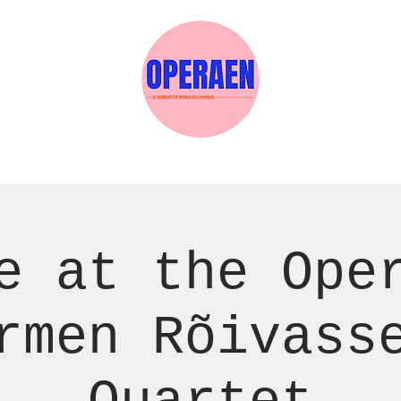
w Page
Reservations
Events
Services
e at the Ope
rmen Rõivass