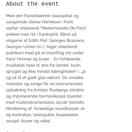
About the event
Med den fransktalende skuespiller og 
sangerinde Stinne Henriksen i front, 
sætter orkesteret "Mademoiselle De Paris" 
prikken over i’et i frankophil. Båret på 
vingerne af Edith Piaf, Georges Brassens, 
Georges Ulmer (m..), tager orkesteret 
publikum med på et triumftog ind under 
Paris’ himmel og broer. - En forførende 
musikalsk rejse til ære for landet, byen, 
sproget og ikke mindst kærligheden! (……ja 
og så til et godt glas rødvin). De smukke 
melodier og sange får sin instrumentale 
opbakning fra Kristian Rusbjergs stilsikre 
og imponerende harmonikaspil blandet 
med multiinstrumentalist Jacob Venndts 
håndtering af: forskellige mundharper, el- 
og kontrabas, tenorguitar, baspedaler, 
savspil, klaver og vokal.