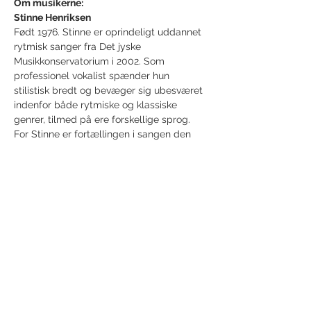
Om musikerne:
Stinne Henriksen
Født 1976. Stinne er oprindeligt uddannet 
rytmisk sanger fra Det jyske 
Musikkonservatorium i 2002. Som 
professionel vokalist spænder hun 
stilistisk bredt og bevæger sig ubesværet 
indenfor både rytmiske og klassiske 
genrer, tilmed på ere forskellige sprog. 
For Stinne er fortællingen i sangen den 
vigtigste faktor…
Show More
Share this event