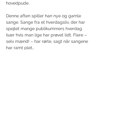
hovedpude. 
Denne aften spiller han nye og gamle 
sange. Sange fra et hverdagsliv, der har 
spejlet mange publikummers hverdag. 
Især hvis man lige har prøvet lidt. Flere – 
selv mænd! – har rørte, sagt når sangene 
har ramt plet…
Show More
Share this event
Receive newsletter!