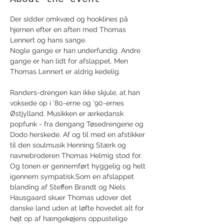
Der sidder omkvæd og hooklines på 
hjernen efter en aften med Thomas 
Lennert og hans sange.
Nogle gange er han underfundig. Andre 
gange er han lidt for afslappet. Men 
Thomas Lennert er aldrig kedelig.
Randers-drengen kan ikke skjule, at han 
voksede op i ’80-erne og ’90-ernes 
Østjylland. Musikken er ærkedansk 
popfunk - fra dengang Tøsedrengene og 
Dodo herskede. Af og til med en afstikker 
til den soulmusik Henning Stærk og 
navnebroderen Thomas Helmig stod for. 
Og tonen er gennemført hyggelig og helt 
igennem sympatisk.Som en afslappet 
blanding af Steffen Brandt og Niels 
Hausgaard skuer Thomas udover det 
danske land uden at løfte hovedet alt for 
højt op af hængekøjens oppustelige 