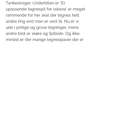
Tankestreger. Undertitlen er ’Et 
upassende tegnespil for voksne’ er meget 
rammende for her skal der tegnes helt 
andre ting end man er vant til. Nu er vi 
ude i pinlige og grove tegninger, mens 
andre blot er skøre og fjollede. Og ikke 
mindst er der mange tegneopaver der er 
under bæltestedet, så der er garanti…
Show More
Share this event
Receive newsletter!