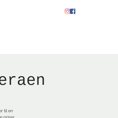
Gavekort
eraen
 til en
e priser