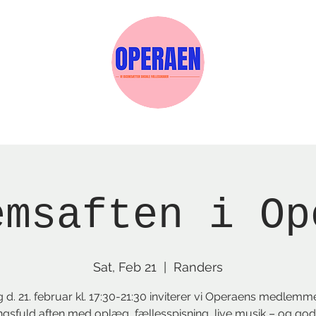
w Page
Reservations
Events
Services
emsaften i Op
Sat, Feb 21
  |  
Randers
 d. 21. februar kl. 17:30-21:30 inviterer vi Operaens medlemmer
gsfuld aften med oplæg, fællesspisning, live musik – og god