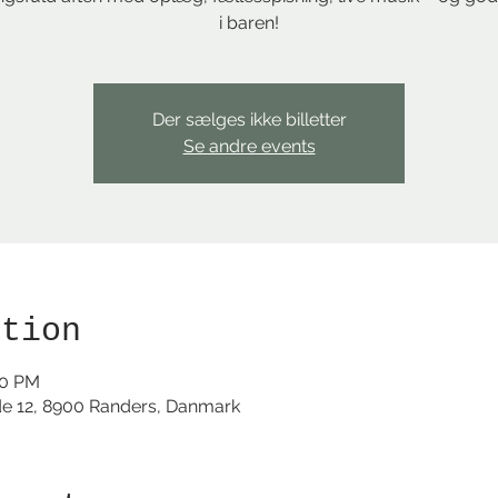
i baren!
Der sælges ikke billetter
Se andre events
ation
30 PM
de 12, 8900 Randers, Danmark