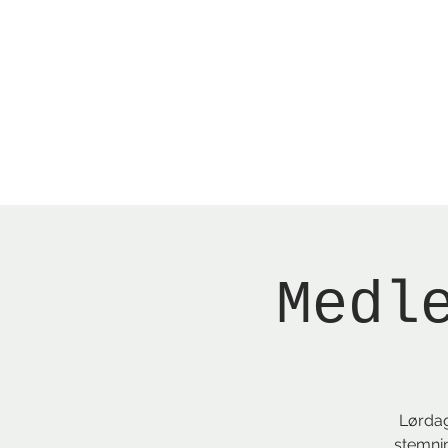
Menu
New Page
Ne
Medl
Lørdag
stemnin