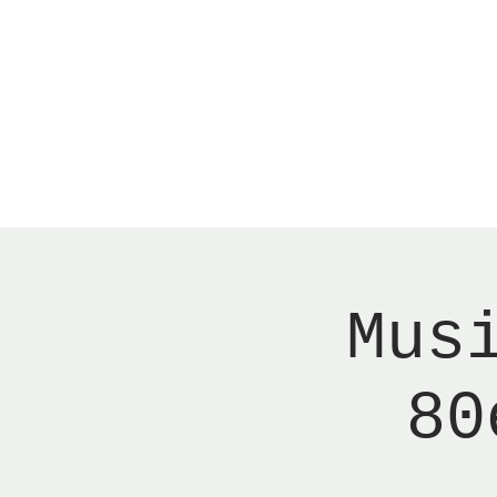
Menu
New Page
Ne
Mus
80