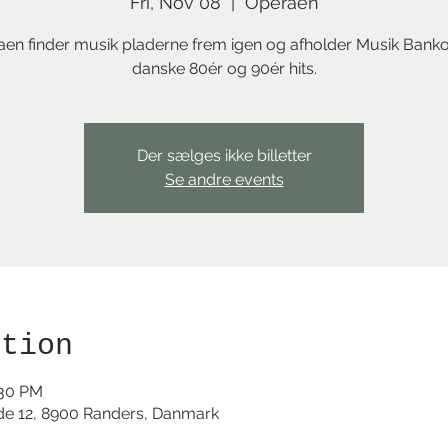
Fri, Nov 08
  |  
Operaen
en finder musik pladerne frem igen og afholder Musik Ban
danske 80ér og 90ér hits.
Der sælges ikke billetter
Se andre events
ation
:30 PM
de 12, 8900 Randers, Danmark