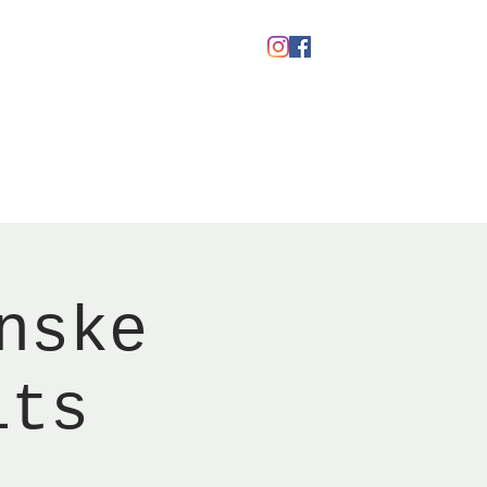
Gavekort
nske
its