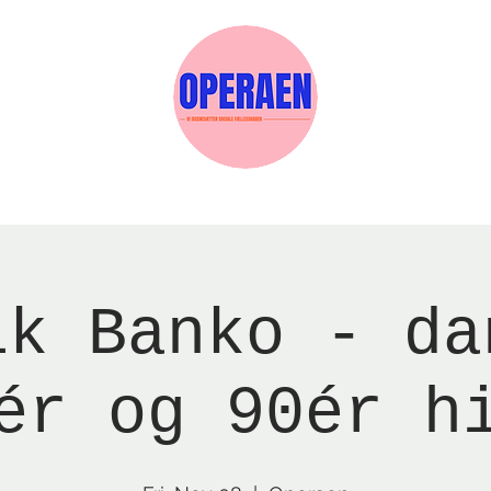
w Page
Reservations
Events
Services
ik Banko - da
ér og 90ér h