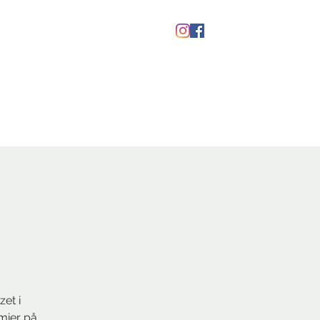
Gavekort
zet i
æmier på