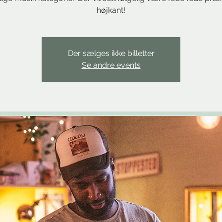
højkant!
Der sælges ikke billetter
Se andre events