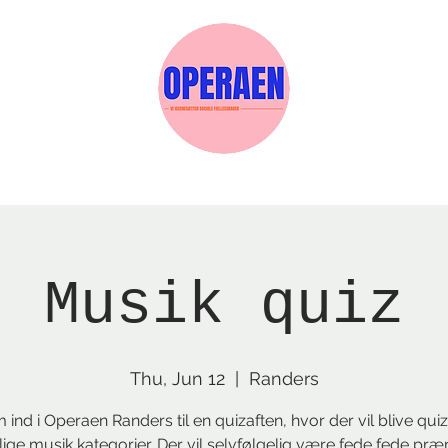
w Page
Reservations
Events
Services
Musik quiz
Thu, Jun 12
  |  
Randers
ind i Operaen Randers til en quizaften, hvor der vil blive quiz
lige musik kategorier. Der vil selvfølgelig være fede fede pr