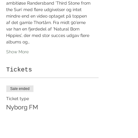
ambitiøse Randersband ’Third Stone from 
the Sun’ med flere udgivelser og intet 
mindre end en video optaget på toppen 
af det gamle Thortårn. Fra midt 90’erne 
var han en fjerdedel af ’Natural Born 
Hippies’, der med stor succes udgav flere 
albums og…
Show More
Tickets
Sale ended
Ticket type
Nyborg FM
More info
Price