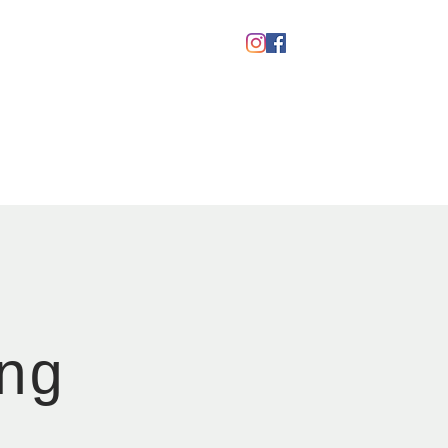
Gavekort
ng