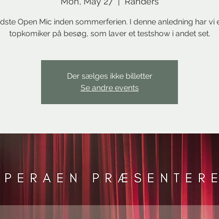
Mon, May 27
  |  
Randers
idste Open Mic inden sommerferien. I denne anledning har vi 
topkomiker på besøg, som laver et testshow i andet set.
Der sælges ikke billetter
Se andre events