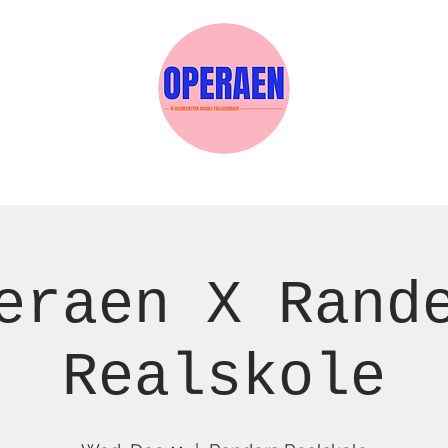
w Page
Reservations
Events
Services
eraen X Rand
Realskole