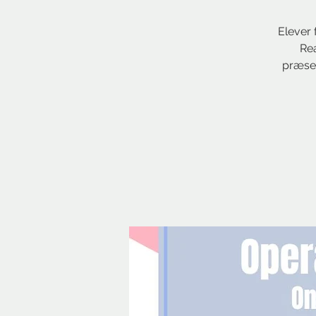
Elever 
Rea
præsen