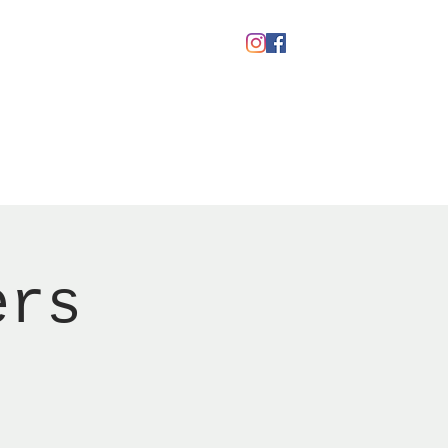
Gavekort
ers