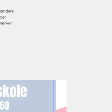
 Randers
pper
værker.