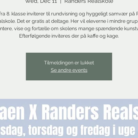
Wed, Dec 11
  |  
Randers Realskole
fra 8. klasse inviterer til rundvisning og hyggeligt samvær på
lskole. Det er gratis at deltage. Her vil eleverne i mindre gru
tere, vise og fortælle om skolens mange spændende kunst
Efterfølgende inviteres der på kaffe og kage.
Tilmeldingen er lukket
Se andre events