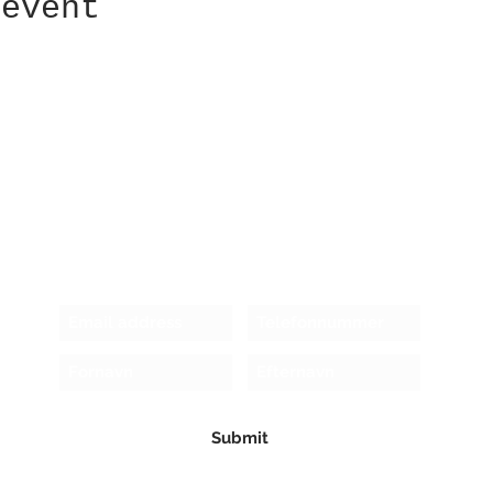
 event
Receive newsletter!
Submit