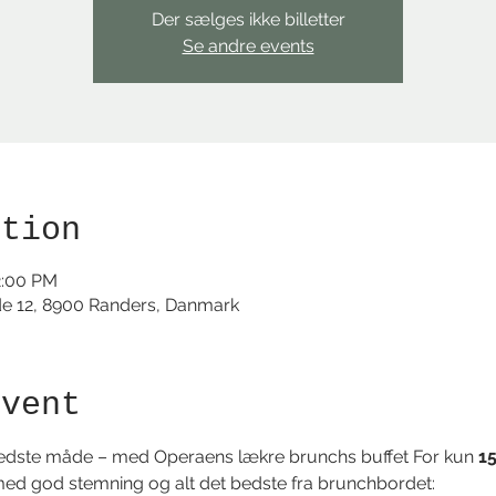
Der sælges ikke billetter
Se andre events
ation
2:00 PM
de 12, 8900 Randers, Danmark
event
edste måde – med Operaens lækre brunchs buffet For kun 
15
med god stemning og alt det bedste fra brunchbordet: