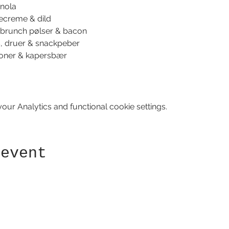
nola
ecreme & dild
brunch pølser & bacon
, druer & snackpeber
oner & kapersbær
ur Analytics and functional cookie settings.
 event