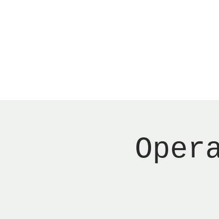
Menu
New Page
Ne
Oper