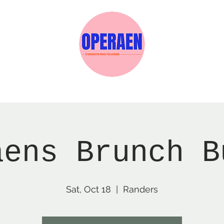
w Page
Reservations
Events
Services
aens Brunch B
Sat, Oct 18
  |  
Randers