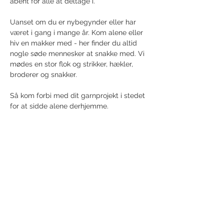
åbent for alle at deltage i.
Uanset om du er nybegynder eller har 
været i gang i mange år. Kom alene eller 
hiv en makker med - her finder du altid 
nogle søde mennesker at snakke med. Vi 
mødes en stor flok og strikker, hækler, 
broderer og snakker. 
Så kom forbi med dit garnprojekt i stedet 
for at sidde alene derhjemme.
Share this event
Receive newsletter!