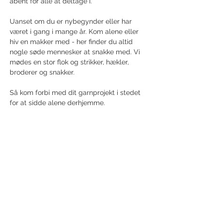
åbent for alle at deltage i.
Uanset om du er nybegynder eller har 
været i gang i mange år. Kom alene eller 
hiv en makker med - her finder du altid 
nogle søde mennesker at snakke med. Vi 
mødes en stor flok og strikker, hækler, 
broderer og snakker. 
Så kom forbi med dit garnprojekt i stedet 
for at sidde alene derhjemme.
Share this event
Receive newsletter!