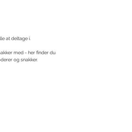
e at deltage i.
akker med - her finder du 
derer og snakker. 