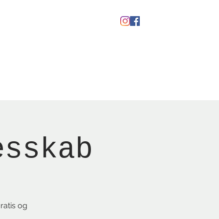
Gavekort
esskab
ratis og