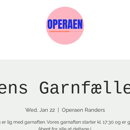
w Page
Reservations
Events
Services
ens Garnfæll
Wed, Jan 22
  |  
Operaen Randers
er lig med garnaften. Vores garnaften starter kl. 17:30 og er g
åbent for alle at deltage i.