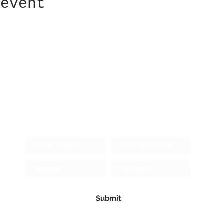
 event
Receive newsletter!
Submit