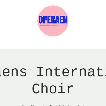
w Page
Reservations
Events
Services
aens Internat
Choir