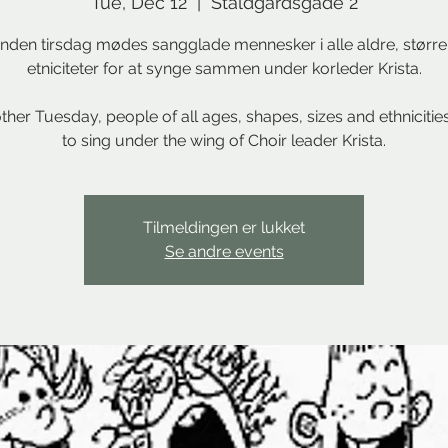
Tue, Dec 12
  |  
Staldgårdsgade 2
nden tirsdag mødes sangglade mennesker i alle aldre, større
etniciteter for at synge sammen under korleder Krista.
ther Tuesday, people of all ages, shapes, sizes and ethnicitie
to sing under the wing of Choir leader Krista.
Tilmeldingen er lukket
Se andre events