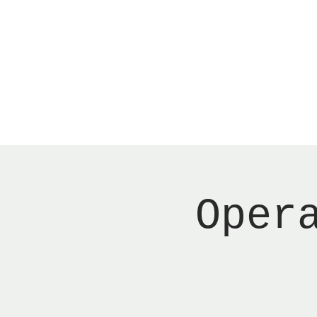
Menu
New Page
Ne
Oper