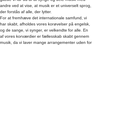
andre ved at vise, at musik er et universelt sprog, 
der forstås af alle, der lytter.
For at fremhæve det internationale samfund, vi 
har skabt, afholdes vores korøvelser på engelsk, 
og de sange, vi synger, er velkendte for alle. En 
af vores korværdier er fællesskab skabt gennem 
musik, da vi laver mange arrangementer uden for 
vores øvelser. fejre samvær og musik.
“Operaens International Choir” dirigeres af Krista 
Emanuela Ceberga, som selv flyttede fra Letland 
til Danmark for nogle år siden, ved at studere 
musikterapi og korledelse har hun oplevet, 
hvordan musik heler og…
Show More
Share this event
Receive newsletter!