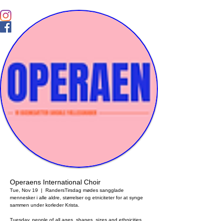
Operaens International Choir
Tue, Nov 19
  |  
Randers
Tirsdag mødes sangglade
mennesker i alle aldre, størrelser og etniciteter for at synge
sammen under korleder Krista.
Tuesday, people of all ages, shapes, sizes and ethnicities