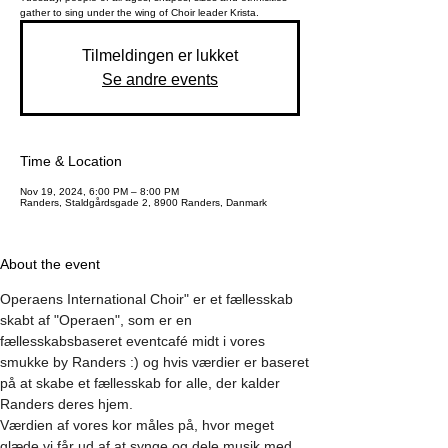
gather to sing under the wing of Choir leader Krista.
Tilmeldingen er lukket
Se andre events
Time & Location
Nov 19, 2024, 6:00 PM – 8:00 PM
Randers, Staldgårdsgade 2, 8900 Randers, Danmark
About the event
Operaens International Choir" er et fællesskab 
skabt af "Operaen", som er en 
fællesskabsbaseret eventcafé midt i vores 
smukke by Randers :) og hvis værdier er baseret 
på at skabe et fællesskab for alle, der kalder 
Randers deres hjem.
Værdien af vores kor måles på, hvor meget 
glæde vi får ud af at synge og dele musik med 