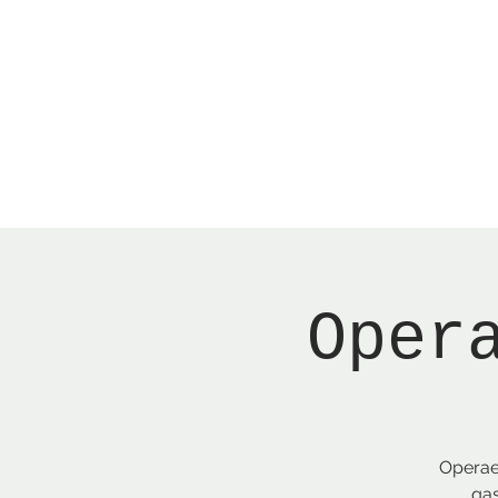
Menu
New Page
Ne
Oper
Operaen
gas