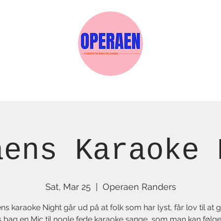
w Page
Reservations
Events
Services
aens Karaoke 
Sat, Mar 25
  |  
Operaen Randers
s karaoke Night går ud på at folk som har lyst, får lov til at 
 bag en Mic til nogle fede karaoke sange, som man kan følg