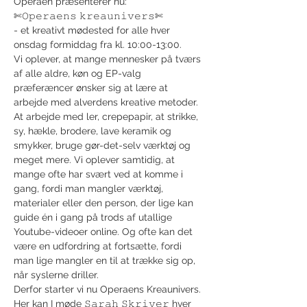
Operaen præsenterer nu:
✄𝙾𝚙𝚎𝚛𝚊𝚎𝚗𝚜 𝚔𝚛𝚎𝚊𝚞𝚗𝚒𝚟𝚎𝚛𝚜✄
- et kreativt mødested for alle hver 
onsdag formiddag fra kl. 10:00-13:00.
Vi oplever, at mange mennesker på tværs 
af alle aldre, køn og EP-valg 
præferæncer ønsker sig at lære at 
arbejde med alverdens kreative metoder. 
At arbejde med ler, crepepapir, at strikke, 
sy, hækle, brodere, lave keramik og 
smykker, bruge gør-det-selv værktøj og 
meget mere. Vi oplever samtidig, at 
mange ofte har svært ved at komme i 
gang, fordi man mangler værktøj, 
materialer eller den person, der lige kan 
guide én i gang på trods af utallige 
Youtube-videoer online. Og ofte kan det 
være en udfordring at fortsætte, fordi 
man lige mangler en til at trække sig op, 
når syslerne driller.
Derfor starter vi nu Operaens Kreaunivers. 
Her kan I møde 𝚂𝚊𝚛𝚊𝚑 𝚂𝚔𝚛𝚒𝚟𝚎𝚛 hver 