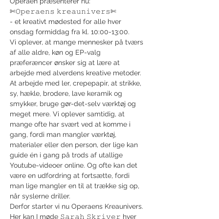
Operaen præsenterer nu:
✄𝙾𝚙𝚎𝚛𝚊𝚎𝚗𝚜 𝚔𝚛𝚎𝚊𝚞𝚗𝚒𝚟𝚎𝚛𝚜✄
- et kreativt mødested for alle hver 
onsdag formiddag fra kl. 10:00-13:00.
Vi oplever, at mange mennesker på tværs 
af alle aldre, køn og EP-valg 
præferæncer ønsker sig at lære at 
arbejde med alverdens kreative metoder. 
At arbejde med ler, crepepapir, at strikke, 
sy, hækle, brodere, lave keramik og 
smykker, bruge gør-det-selv værktøj og 
meget mere. Vi oplever samtidig, at 
mange ofte har svært ved at komme i 
gang, fordi man mangler værktøj, 
materialer eller den person, der lige kan 
guide én i gang på trods af utallige 
Youtube-videoer online. Og ofte kan det 
være en udfordring at fortsætte, fordi 
man lige mangler en til at trække sig op, 
når syslerne driller.
Derfor starter vi nu Operaens Kreaunivers. 
Her kan I møde 𝚂𝚊𝚛𝚊𝚑 𝚂𝚔𝚛𝚒𝚟𝚎𝚛 hver 