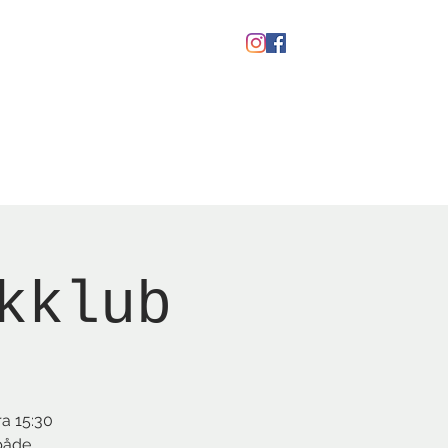
Gavekort
kklub
ra 15:30
 både