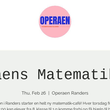
w Page
Reservations
Events
Services
aens Matemati
Thu, Feb 26
  |  
Operaen Randers
 i Randers starter en helt ny matematik‑café! Hver torsdag f
17:00 kan elever fra 8. klasse til 1.g komme forbi og få hjælp til