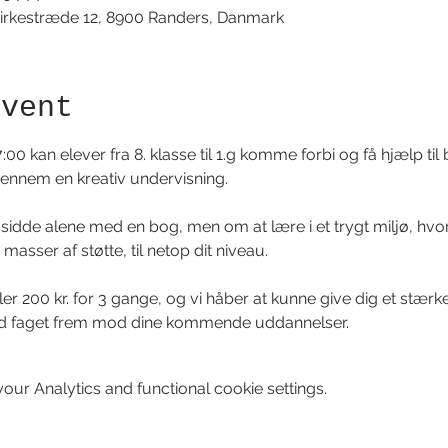
irkestræde 12, 8900 Randers, Danmark
event
7:00 kan elever fra 8. klasse til 1.g komme forbi og få hjælp t
gennem en kreativ undervisning. 
sidde alene med en bog, men om at lære i et trygt miljø, hvor 
asser af støtte, til netop dit niveau. 
eller 200 kr. for 3 gange, og vi håber at kunne give dig et stæ
d faget frem mod dine kommende uddannelser.
ur Analytics and functional cookie settings.