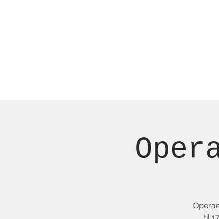
Menu
New Page
Ne
Oper
Operaen
til 