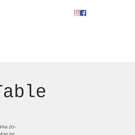
Gavekort
Table
irka 20-
lge jer