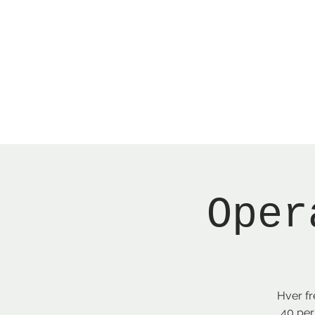
Menu
New Page
Ne
Oper
Hver fr
40 pers