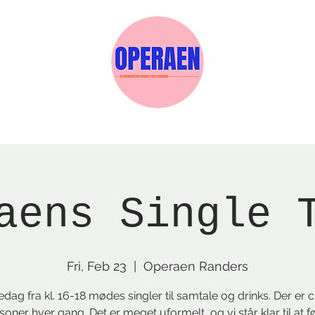
w Page
Reservations
Events
Services
aens Single 
Fri, Feb 23
  |  
Operaen Randers
edag fra kl. 16-18 mødes singler til samtale og drinks. Der er c
oner hver gang. Det er meget uformelt, og vi står klar til at fø