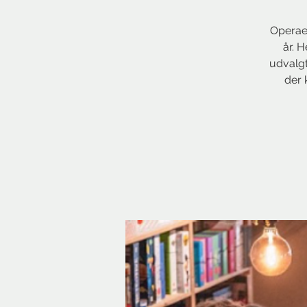
Operaen
år. 
udvalgt
der 