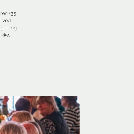
eren +35
r ved
ge i, og
ikke.