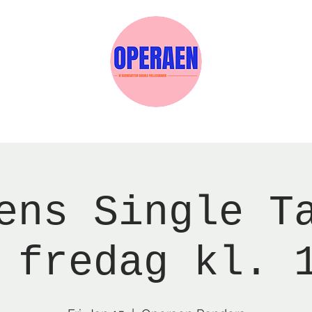
w Page
Reservations
Events
Services
ens Single T
 fredag kl. 