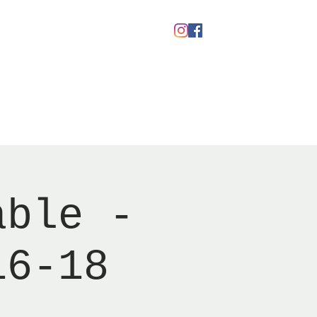
Gavekort
able -
16-18