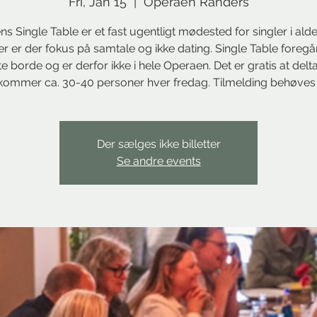
Fri, Jan 15
  |  
Operaen Randers
s Single Table er et fast ugentligt mødested for singler i ald
Her er der fokus på samtale og ikke dating. Single Table foregå
e borde og er derfor ikke i hele Operaen. Det er gratis at delta
kommer ca. 30-40 personer hver fredag. Tilmelding behøves 
Der sælges ikke billetter
Se andre events