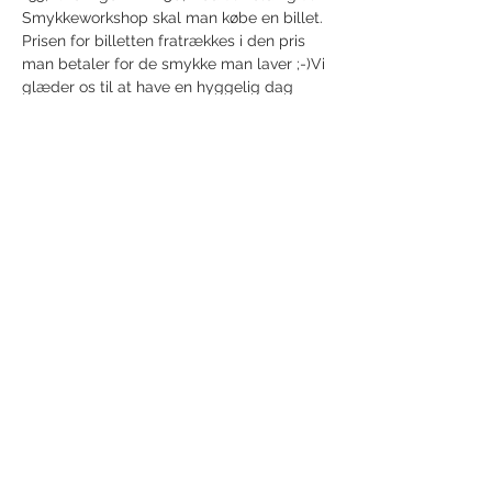
Smykkeworkshop skal man købe en billet. 
Prisen for billetten fratrækkes i den pris 
man betaler for de smykke man laver ;-)Vi 
glæder os til at have en hyggelig dag 
med jer i Operaen 🌸
Share this event
Receive newsletter!