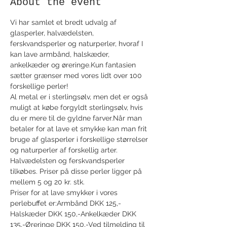
About the event
Vi har samlet et bredt udvalg af 
glasperler, halvædelsten, 
ferskvandsperler og naturperler, hvoraf I 
kan lave armbånd, halskæder, 
ankelkæder og øreringe.Kun fantasien 
sætter grænser med vores lidt over 100 
forskellige perler!
Al metal er i sterlingsølv, men det er også 
muligt at købe forgyldt sterlingsølv, hvis 
du er mere til de gyldne farver.Når man 
betaler for at lave et smykke kan man frit 
bruge af glasperler i forskellige størrelser 
og naturperler af forskellig arter. 
Halvædelsten og ferskvandsperler 
tilkøbes. Priser på disse perler ligger på 
mellem 5 og 20 kr. stk.
Priser for at lave smykker i vores 
perlebuffet er:Armbånd DKK 125,-
Halskæder DKK 150,-Ankelkæder DKK 
135,-Øreringe DKK 150,-Ved tilmelding til 