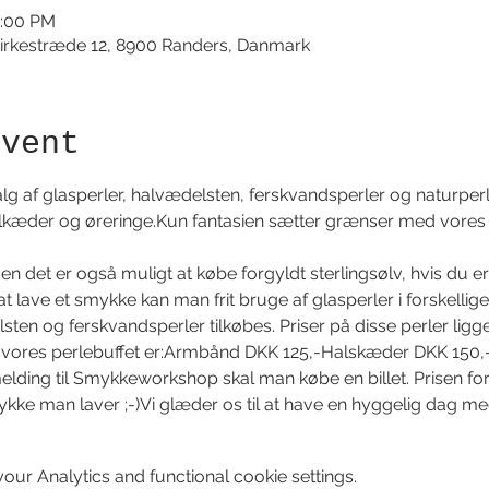
2:00 PM
irkestræde 12, 8900 Randers, Danmark
event
lg af glasperler, halvædelsten, ferskvandsperler og naturperle
kæder og øreringe.Kun fantasien sætter grænser med vores li
men det er også muligt at købe forgyldt sterlingsølv, hvis du e
at lave et smykke kan man frit bruge af glasperler i forskellige
lsten og ferskvandsperler tilkøbes. Priser på disse perler ligg
r i vores perlebuffet er:Armbånd DKK 125,-Halskæder DKK 150
lding til Smykkeworkshop skal man købe en billet. Prisen for b
ykke man laver ;-)Vi glæder os til at have en hyggelig dag me
ur Analytics and functional cookie settings.