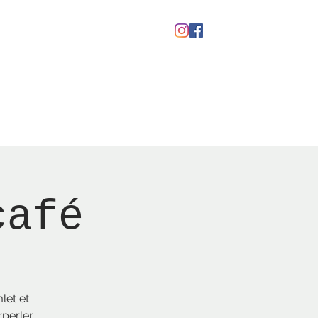
Gavekort
café
let et
perler,