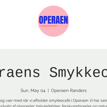
w Page
Reservations
Events
Services
raens Smykke
Sun, May 04
  |  
Operaen Randers
g vær med når vi afholder smykkecafé i Operaen. Vi har sam
udvalg af glasperler, halvædelsten, ferskvandsperler og natur