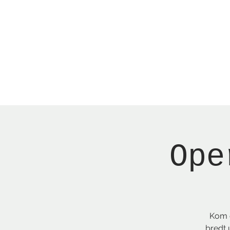
Menu
New Page
Ne
Ope
Kom o
bredt 