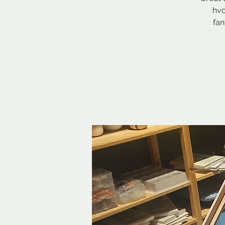
hvo
fan