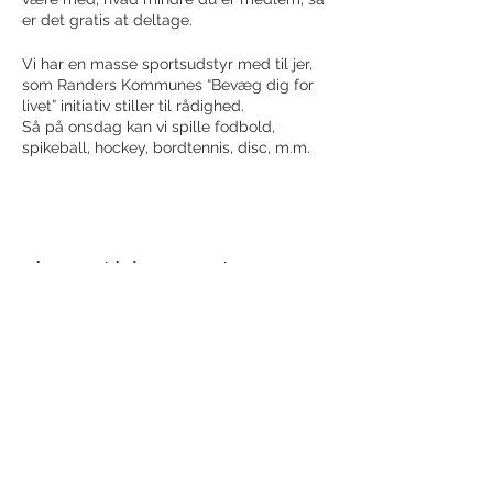
er det gratis at deltage.
Vi har en masse sportsudstyr med til jer,
som Randers Kommunes “Bevæg dig for
livet” initiativ stiller til rådighed.
Så på onsdag kan vi spille fodbold,
spikeball, hockey, bordtennis, disc, m.m.
Charlotte, som også står for vores
løbedage, vil facilitere aftenen.
Lyder det som noget for dig/jer? Så skriv
Share this event
til os og meld jer til. Du kan komme alene
eller i en gruppe.
Receive newsletter!