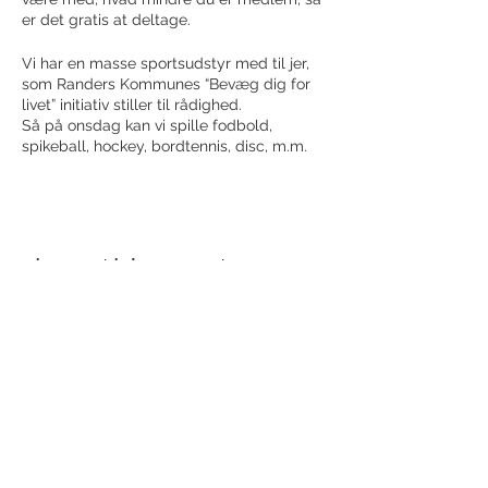
er det gratis at deltage.
Vi har en masse sportsudstyr med til jer,
som Randers Kommunes “Bevæg dig for
livet” initiativ stiller til rådighed.
Så på onsdag kan vi spille fodbold,
spikeball, hockey, bordtennis, disc, m.m.
Charlotte, som også står for vores
løbedage, vil facilitere aftenen.
Lyder det som noget for dig/jer? Så skriv
Share this event
til os og meld jer til. Du kan komme alene
eller i en gruppe.
Receive newsletter!