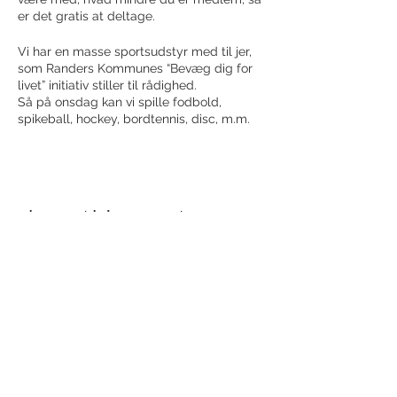
er det gratis at deltage.
Vi har en masse sportsudstyr med til jer,
som Randers Kommunes “Bevæg dig for
livet” initiativ stiller til rådighed.
Så på onsdag kan vi spille fodbold,
spikeball, hockey, bordtennis, disc, m.m.
Charlotte, som også står for vores
løbedage, vil facilitere aftenen.
Lyder det som noget for dig/jer? Så skriv
Share this event
til os og meld jer til. Du kan komme alene
eller i en gruppe.
Receive newsletter!