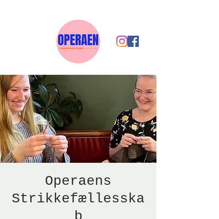
Operaens
Strikkefællesska
b