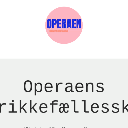
w Page
Reservations
Events
Services
Operaens
rikkefælless