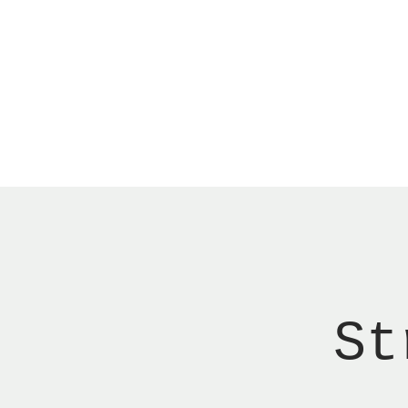
Menu
New Page
Ne
St