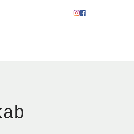
Gavekort
kab