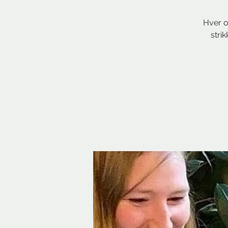
Hver o
stri