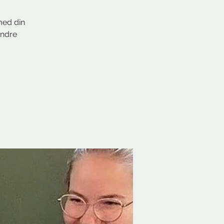
med din
andre