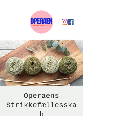
Operaens
Strikkefællesska
b