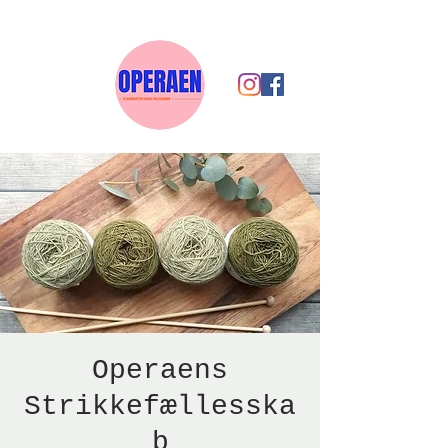
Operaens
Strikkefællesska
b