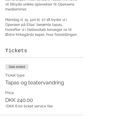
vil tilbyde unikke oplevelser til Operaens
medlemmer.
Mandag d. 15. juni kl. 17-18 byder vi i
Operaen på Elias' berømte tapas,
hvorefter vi i fællesskab bevæger os til
Østre Kirkegårds kapel, hvor forestillingen
starter kl. 19. Varigheden er ca. 60
minutter.
Tickets
”FARVEL” er en kirkegårdsvandring, der
blander lydvandring og performance. Ved
starten får publikum udleveret
Sale ended
hovedtelefoner og bliver ledt gennem
kirkegårdens område af to kvindelige
Ticket type
performere. Den sanselige lyd i
Tapas og teatervandring
hovedtelefonerne, der blandt andet består
af interviews med både børn, ældre og
Price
fagpersoner med tilknytning til
DKK 240.00
begravelser, blander sig med kirkegårdens
fysiske og visuelle omgivelse.
+DKK 6.00 ticket service fee
I denne parallelle kirkegårds-virkelighed