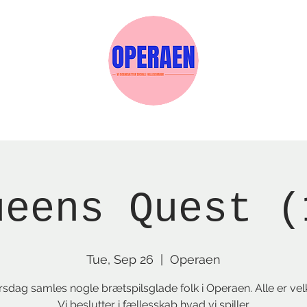
w Page
Reservations
Events
Services
ueens Quest (
Tue, Sep 26
  |  
Operaen
irsdag samles nogle brætspilsglade folk i Operaen. Alle er ve
Vi beslutter i fællesskab hvad vi spiller.