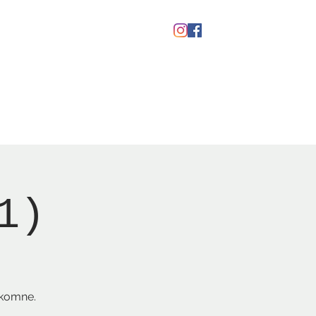
Gavekort
1)
lkomne.