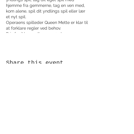
hjemme fra gemmerne, tag en ven med,
kom alene, spil dit yndlings spil eller lær
et nyt spil.
Operaens spilleder Queen Mette er klar til
at forklare regler ved behov.
Pris for ikke medlemmer 25 kr
/person/dag
Pris for medlemmer: gratis
Share this event
Receive newsletter!