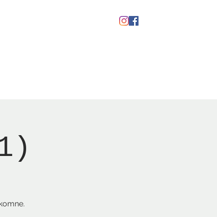
Gavekort
1)
lkomne.