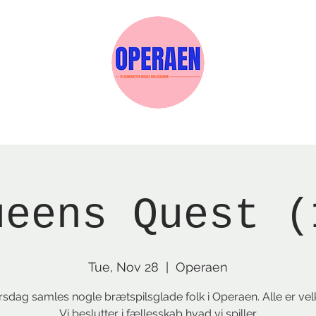
w Page
Reservations
Events
Services
ueens Quest (
Tue, Nov 28
  |  
Operaen
irsdag samles nogle brætspilsglade folk i Operaen. Alle er ve
Vi beslutter i fællesskab hvad vi spiller.