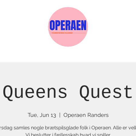
w Page
Reservations
Events
Services
Queens Quest
Tue, Jun 13
  |  
Operaen Randers
irsdag samles nogle brætspilsglade folk i Operaen. Alle er ve
Vi beslutter i fællesskab hvad vi spiller.