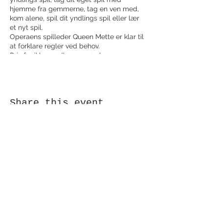
hjemme fra gemmerne, tag en ven med,
kom alene, spil dit yndlings spil eller lær
et nyt spil.
Operaens spilleder Queen Mette er klar til
at forklare regler ved behov.
Pris for ikke medlemmer 25 kr
/person/dag
Pris for medlemmer: gratis
Share this event
Receive newsletter!