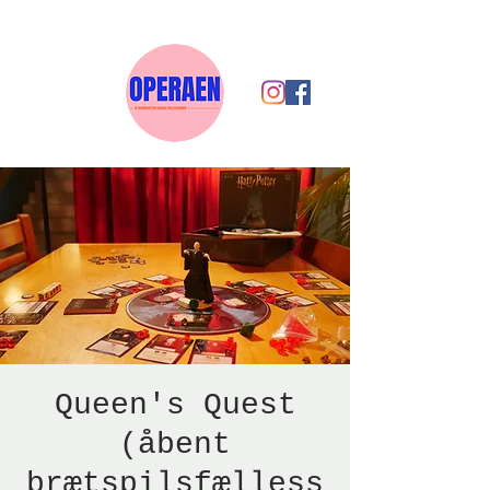
Queen's Quest
(åbent
brætspilsfælless