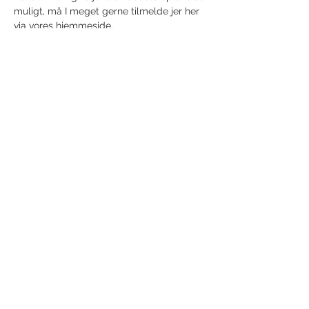
muligt, må I meget gerne tilmelde jer her 
via vores hjemmeside. 
Share this event
Receive newsletter!