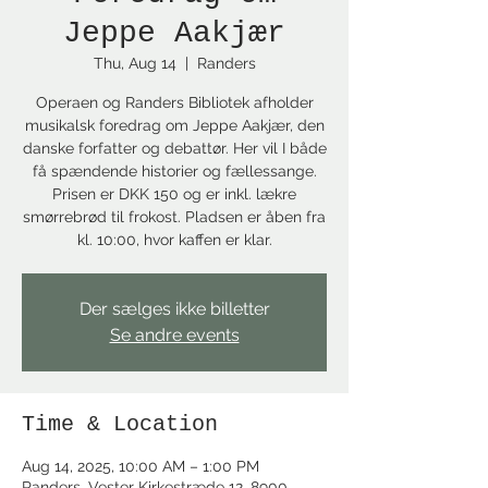
Jeppe Aakjær
Thu, Aug 14
  |  
Randers
Operaen og Randers Bibliotek afholder
musikalsk foredrag om Jeppe Aakjær, den
danske forfatter og debattør. Her vil I både
få spændende historier og fællessange.
Prisen er DKK 150 og er inkl. lækre
smørrebrød til frokost. Pladsen er åben fra
kl. 10:00, hvor kaffen er klar.
Der sælges ikke billetter
Se andre events
Time & Location
Aug 14, 2025, 10:00 AM – 1:00 PM
Randers, Vester Kirkestræde 12, 8900