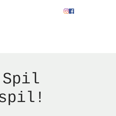
Gavekort
 Spil
spil!