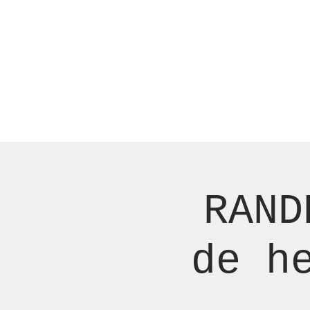
Menu
New Page
Ne
RAND
de h