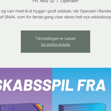
Fri, Nov 22
  |  
Operaen
og vær med til at hygge i godt selskab, når Operaen i Rander
af SNAK, som for første gang viser deres helt nye selskabsspi
Tilmeldingen er lukket
Se andre events