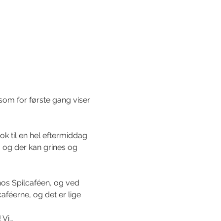
om for første gang viser 
k til en hel eftermiddag 
l, og der kan grines og 
hos Spilcaféen, og ved 
caféerne, og det er lige 
 Vi…