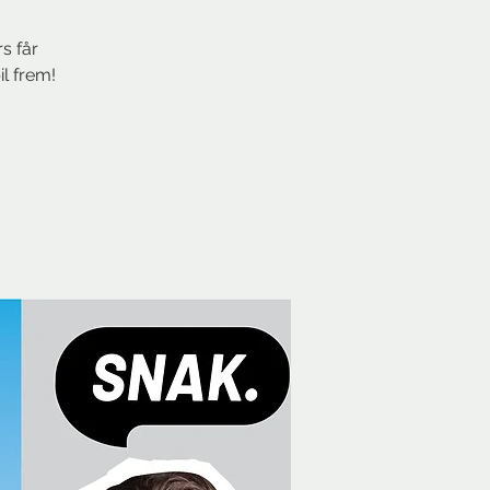
s får
l frem!