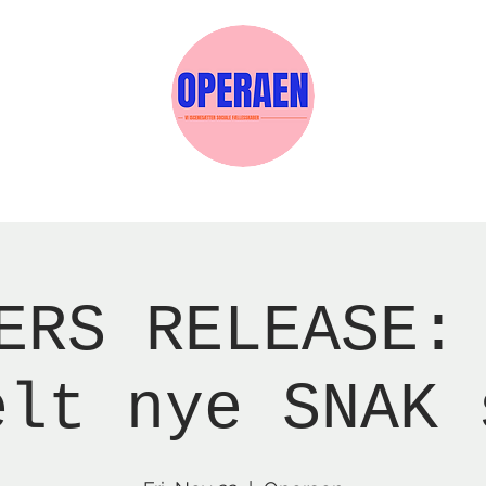
w Page
Reservations
Events
Services
ERS RELEASE:
elt nye SNAK 