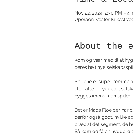
Nov 22, 2024, 2:30 PM – 4
Operaen, Vester Kirkestræ
About the 
Kom og vær med til at hygg
deres helt nye selskabsspil
Spillene er super nemme at
eller aften i hyggeligt sels
hygges imens man spiller.
Det er Mads Fløe der har de
derfor også godt, hvilke spil
præcist det segment, de har
Så kom og få en hyggelig op