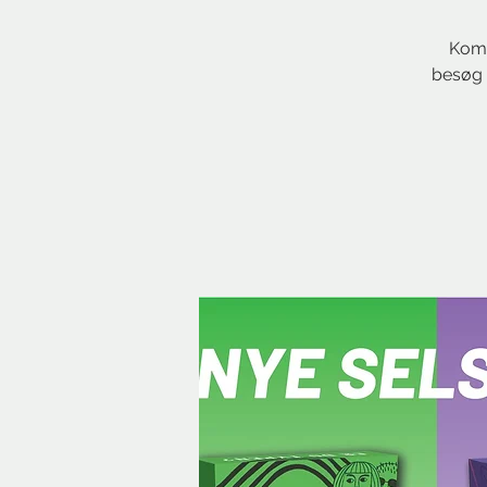
Kom 
besøg 