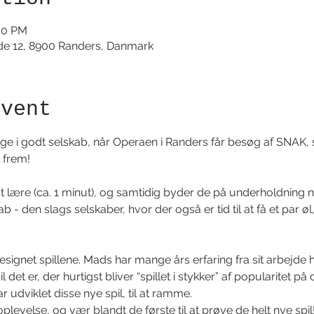
:30 PM
de 12, 8900 Randers, Danmark
event
e i godt selskab, når Operaen i Randers får besøg af SNAK, s
 frem!
 lære (ca. 1 minut), og samtidig byder de på underholdning no
kab - den slags selskaber, hvor der også er tid til at få et par ø
signet spillene. Mads har mange års erfaring fra sit arbejde 
 det er, der hurtigst bliver “spillet i stykker” af popularitet på 
 udviklet disse nye spil, til at ramme.
levelse, og vær blandt de første til at prøve de helt nye spil!